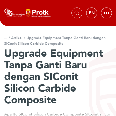
L
e
w
a
t
i
/
Artikel
/
Upgrade Equipment Tanpa Ganti Baru dengan
k
SIConit Silicon Carbide Composite
e
Upgrade Equipment
k
o
Tanpa Ganti Baru
n
t
dengan SIConit
e
n
Silicon Carbide
Composite
Apa Itu SIConit Silicon Carbide Composite SIConit silicon