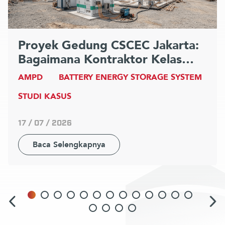
Proyek Gedung CSCEC Jakarta:
Bagaimana Kontraktor Kelas
Dunia Memotong OPEX Genset
AMPD
BATTERY ENERGY STORAGE SYSTEM
86% dengan AMPD Energy
STUDI KASUS
17 / 07 / 2026
Baca Selengkapnya