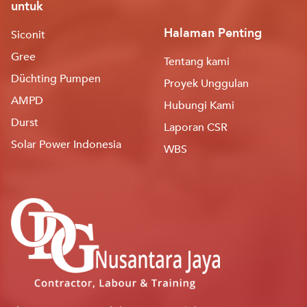
untuk
Halaman Penting
Siconit
Gree
Tentang kami
Düchting Pumpen
Proyek Unggulan
AMPD
Hubungi Kami
Durst
Laporan CSR
Solar Power Indonesia
WBS