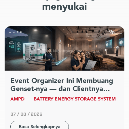
menyukai
Event Organizer Ini Membuang
Genset-nya — dan Clientnya
Tidak Pernah Lebih Puas
AMPD
BATTERY ENERGY STORAGE SYSTEM
07 / 08 / 2026
Baca Selengkapnya