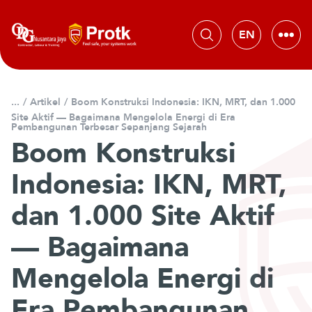
L
e
w
a
t
i
/
Artikel
/
Boom Konstruksi Indonesia: IKN, MRT, dan 1.000
k
Site Aktif — Bagaimana Mengelola Energi di Era
e
Pembangunan Terbesar Sepanjang Sejarah
k
Boom Konstruksi
o
Indonesia: IKN, MRT,
n
t
dan 1.000 Site Aktif
e
n
— Bagaimana
Mengelola Energi di
Era Pembangunan