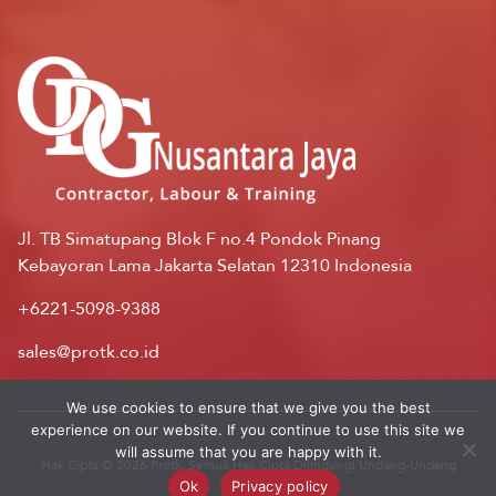
Jl. TB Simatupang Blok F no.4 Pondok Pinang
Kebayoran Lama Jakarta Selatan 12310 Indonesia
+6221-5098-9388
sales@protk.co.id
We use cookies to ensure that we give you the best
experience on our website. If you continue to use this site we
will assume that you are happy with it.
Hak Cipta © 2026 Protk. Semua Hak Cipta Dilindungi Undang-Undang
Ok
Privacy policy