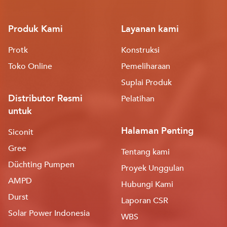
Produk Kami
Layanan kami
Protk
Konstruksi
Toko Online
Pemeliharaan
Suplai Produk
Distributor Resmi
Pelatihan
untuk
Halaman Penting
Siconit
Gree
Tentang kami
Düchting Pumpen
Proyek Unggulan
AMPD
Hubungi Kami
Durst
Laporan CSR
Solar Power Indonesia
WBS