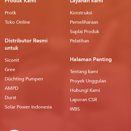
Produk Kami
Layanan kami
Protk
Konstruksi
Toko Online
Pemeliharaan
Suplai Produk
Distributor Resmi
Pelatihan
untuk
Halaman Penting
Siconit
Gree
Tentang kami
Düchting Pumpen
Proyek Unggulan
AMPD
Hubungi Kami
Durst
Laporan CSR
Solar Power Indonesia
WBS