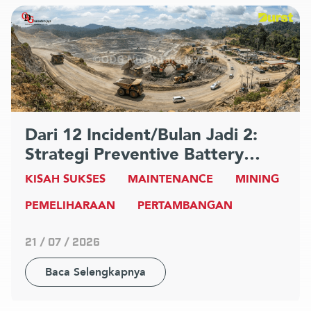
Dari 12 Incident/Bulan Jadi 2:
Strategi Preventive Battery
Maintenance 24V di Tambang
KISAH SUKSES
MAINTENANCE
MINING
Terbesar Indonesia
PEMELIHARAAN
PERTAMBANGAN
21 / 07 / 2026
Baca Selengkapnya