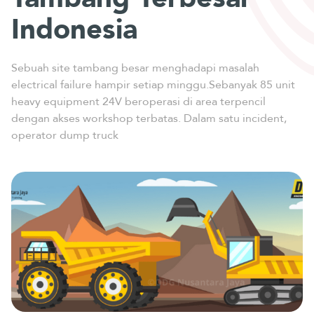
Indonesia
Sebuah site tambang besar menghadapi masalah
electrical failure hampir setiap minggu.Sebanyak 85 unit
heavy equipment 24V beroperasi di area terpencil
dengan akses workshop terbatas. Dalam satu incident,
operator dump truck