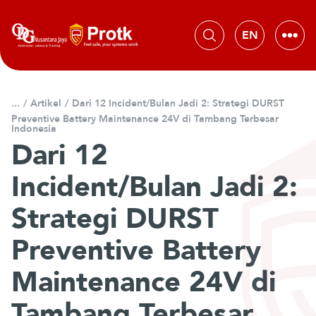
L
e
w
a
t
i
/
Artikel
/
Dari 12 Incident/Bulan Jadi 2: Strategi DURST
k
Preventive Battery Maintenance 24V di Tambang Terbesar
e
Indonesia
k
Dari 12
o
Incident/Bulan Jadi 2:
n
t
Strategi DURST
e
n
Preventive Battery
Maintenance 24V di
Tambang Terbesar