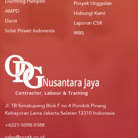
Düchting Pumpen
Proyek Unggulan
AMPD
Hubungi Kami
Durst
Laporan CSR
Solar Power Indonesia
WBS
Jl. TB Simatupang Blok F no.4 Pondok Pinang
Kebayoran Lama Jakarta Selatan 12310 Indonesia
+6221-5098-9388
sales@protk.co.id