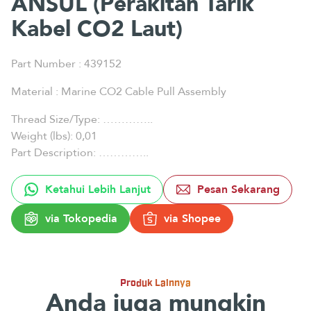
ANSUL (Perakitan Tarik
Kabel CO2 Laut)
Part Number : 439152
Material : Marine CO2 Cable Pull Assembly
Thread Size/Type: …………..
Weight (lbs): 0,01
Part Description: …………..
Ketahui Lebih Lanjut
Pesan Sekarang
via Tokopedia
via Shopee
Produk Lainnya
Anda juga mungkin