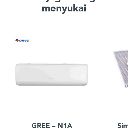
menyukai
GREE – N1A
Si