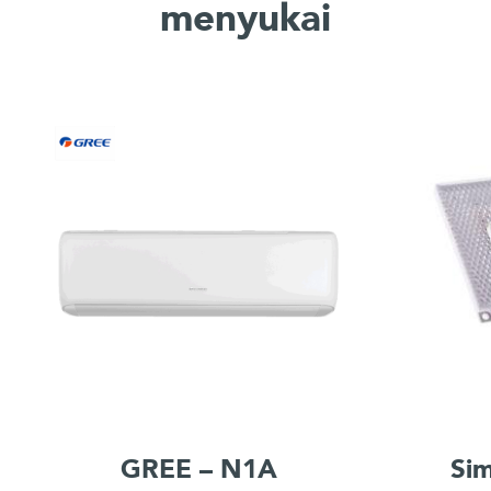
menyukai
GREE – N1A
Si